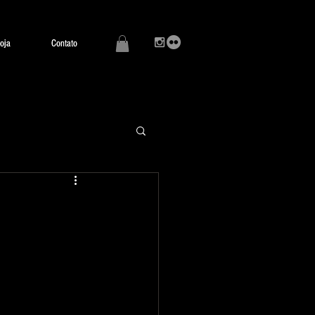
oja
oja
Contato
Contato