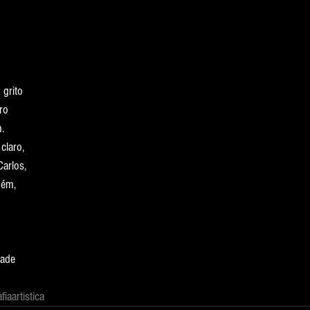
 grito
ro
.
claro,
Carlos,
uém,
rade
fiaartistica