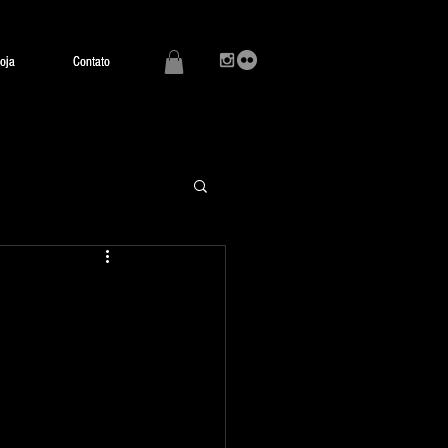
oja
oja
Contato
Contato