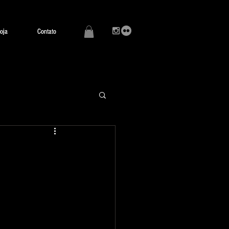
oja
oja
Contato
Contato