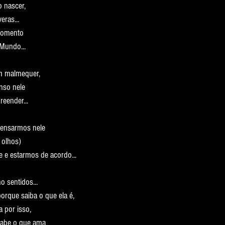
 nascer,
ras...
momento
Mundo...
m malmequer,
nso nele
eender...
pensarmos nele
 olhos)
 e estarmos de acordo...
o sentidos...
porque saiba o que ela é,
 por isso,
abe o que ama