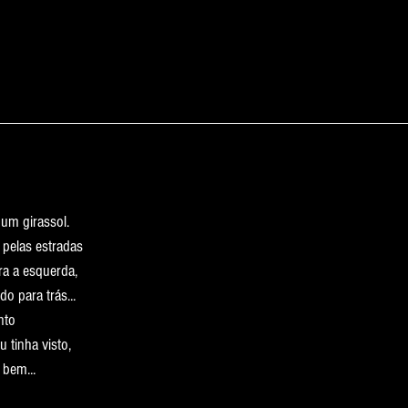
um girassol.
pelas estradas
ra a esquerda,
o para trás...
nto
 tinha visto,
 bem...