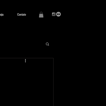
oja
oja
Contato
Contato