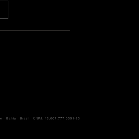
afia 322
or . Bahia . Brasil . CNPJ: 13.007.777.0001-20