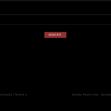
Fotografia 323
Fotogr
ADQUIRIR
Devolução
|
Termos e
Estúdio Paulo Lima . Salvad