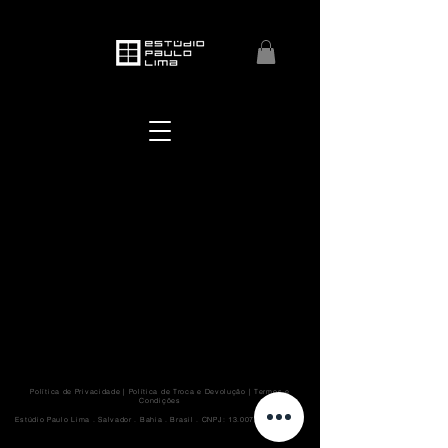
Política de Privacidade
|
Política de Troca e Devolução
|
Termos e
Condições
Estúdio Paulo Lima . Salvador . Bahia . Brasil . CNPJ:
13.007.777.0001-20